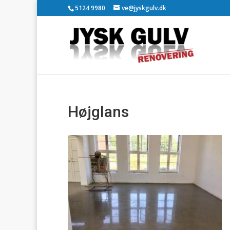
5124 9980
ve@jyskgulv.dk
Højglans