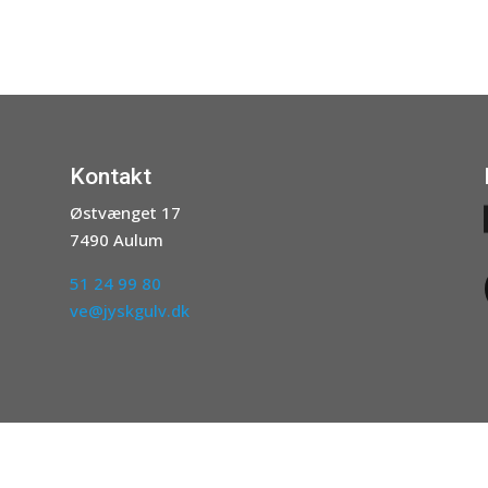
Kontakt
Østvænget 17
7490 Aulum
51 24 99 80
ve@jyskgulv.dk