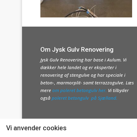
Om Jysk Gulv Renovering
Jysk Gulv Renovering har base i Aulum. Vi
dækker hele landet og er eksperter i
renovering af stengulve og har speciale i
beton-, marmorplit- samt terrazzogulve. Læs
mere
om poleret betongulv her.
Vi tilbyder
også
poleret betongulv på Sjælland.
Politikker
Vi anvender cookies
Cookie & privatlivspolitik