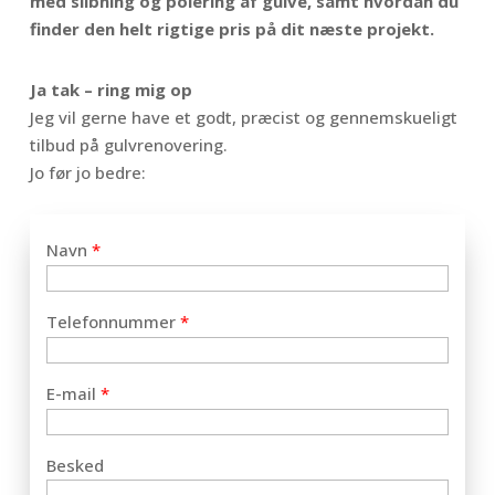
med slibning og polering af gulve, samt hvordan du
finder den helt rigtige pris på dit næste projekt.
Ja tak – ring mig op
Jeg vil gerne have et godt, præcist og gennemskueligt
tilbud på gulvrenovering.
Jo før jo bedre:
Navn
*
Telefonnummer
*
E-mail
*
Besked