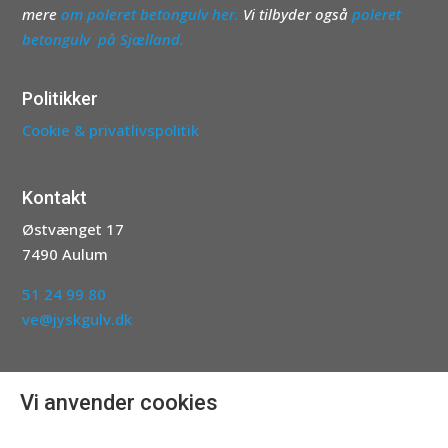
mere
om poleret betongulv her.
Vi tilbyder også
poleret
betongulv på Sjælland.
Politikker
Cookie & privatlivspolitik
Kontakt
Østvænget 17
7490 Aulum
51 24 99 80
ve@jyskgulv.dk
Følg os her
Vi anvender cookies