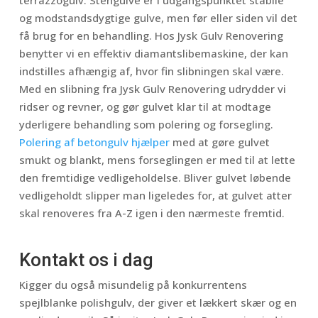
terrazzogulv. Stengulve er i udgangspunktet stabile
og modstandsdygtige gulve, men før eller siden vil det
få brug for en behandling. Hos Jysk Gulv Renovering
benytter vi en effektiv diamantslibemaskine, der kan
indstilles afhængig af, hvor fin slibningen skal være.
Med en slibning fra Jysk Gulv Renovering udrydder vi
ridser og revner, og gør gulvet klar til at modtage
yderligere behandling som polering og forsegling.
Polering af betongulv hjælper
med at gøre gulvet
smukt og blankt, mens forseglingen er med til at lette
den fremtidige vedligeholdelse. Bliver gulvet løbende
vedligeholdt slipper man ligeledes for, at gulvet atter
skal renoveres fra A-Z igen i den nærmeste fremtid.
Kontakt os i dag
Kigger du også misundelig på konkurrentens
spejlblanke polishgulv, der giver et lækkert skær og en