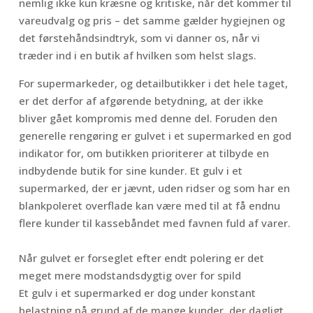
nemlig ikke kun kræsne og kritiske, når det kommer til
vareudvalg og pris – det samme gælder hygiejnen og
det førstehåndsindtryk, som vi danner os, når vi
træder ind i en butik af hvilken som helst slags.
For supermarkeder, og detailbutikker i det hele taget,
er det derfor af afgørende betydning, at der ikke
bliver gået kompromis med denne del. Foruden den
generelle rengøring er gulvet i et supermarked en god
indikator for, om butikken prioriterer at tilbyde en
indbydende butik for sine kunder. Et gulv i et
supermarked, der er jævnt, uden ridser og som har en
blankpoleret overflade kan være med til at få endnu
flere kunder til kassebåndet med favnen fuld af varer.
Når gulvet er forseglet efter endt polering er det
meget mere modstandsdygtig over for spild
Et gulv i et supermarked er dog under konstant
belastning på grund af de mange kunder, der dagligt