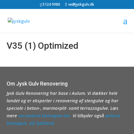
5124 9980
ve@jyskgulv.dk
V35 (1) Optimized
Om Jysk Gulv Renovering
Jysk Gulv Renovering har base i Aulum. Vi dækker hele
landet og er eksperter i renovering af stengulve og har
speciale i beton-, marmorplit- samt terrazzogulve. Læs
mere
om poleret betongulv her.
Vi tilbyder også
poleret
betongulv på Sjælland.