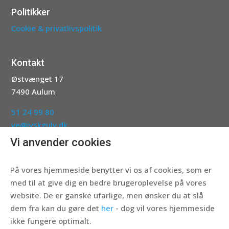
Politikker
Cookie & privatlivspolitik
Kontakt
Østvænget 17
7490 Aulum
51 24 99 80
ve@jyskgulv.dk
Vi anvender cookies
Følg os her
På vores hjemmeside benytter vi os af cookies, som er
med til at give dig en bedre brugeroplevelse på vores
website. De er ganske ufarlige, men ønsker du at slå
dem fra kan du gøre det
her
- dog vil vores hjemmeside
ikke fungere optimalt.