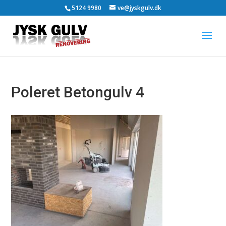
5124 9980
ve@jyskgulv.dk
Poleret Betongulv 4