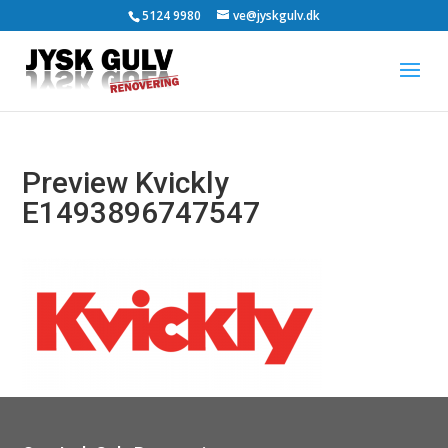
5124 9980
ve@jyskgulv.dk
Preview Kvickly
E1493896747547