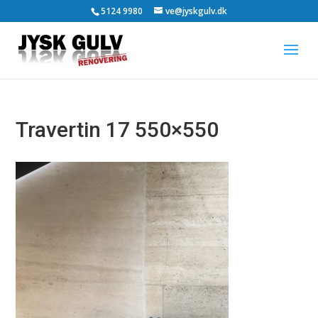
5124 9980
ve@jyskgulv.dk
Travertin 17 550×550